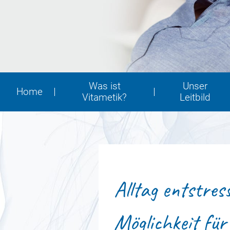
Was ist
Unser
Home
Vitametik?
Leitbild
Alltag entstres
Möglichkeit fü