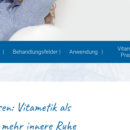
Vita
Behandlungsfelder
Anwendung
Pra
sen: Vitametik als
r mehr innere Ruhe